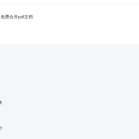
：
免费合并pdf文档
决
？