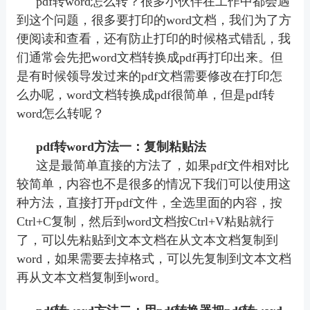
pdf
转
w
ord怎么转？很多小伙伴在工作中都会遇
到这个问题，很多要打印的
w
ord文档，我们为了方
便阅读和查看，还有防止打印的时候格式错乱，我
们通常会先把
w
ord文档转换成
pdf
再打印出来。但
是有时候领导发过来的
pdf
文档需要修改在打印怎
么办呢，
w
ord文档转换成
pdf
很简单，但是
pdf
转
w
ord怎么转呢？
pdf
转
w
ord方法一：复制粘贴法
这是最简单直接的方法了，如果
pdf
文件相对比
较简单，内容也不是很多的情况下我们可以使用这
种方法，直接打开
pdf
文件，全选里面的内容，按
Ctrl+C复制，然后到
w
ord文档按Ctrl+V粘贴就行
了，可以先粘贴到文本文档在从文本文档复制到
w
ord，如果需要去掉格式，可以先复制到文本文档
再从文本文档复制到word。