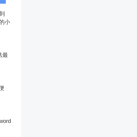
到
人的小
法最
便
ord